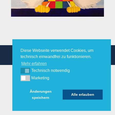
Diese Webseite verwendet Cookies, um
© KunstimKreativzimmer |
Impressum
|
Datenschutz
technisch einwandfrei zu funktionieren.
Mehr erfahren
Technisch notwendig
Marketing
Änderungen
Alle erlauben
speichern